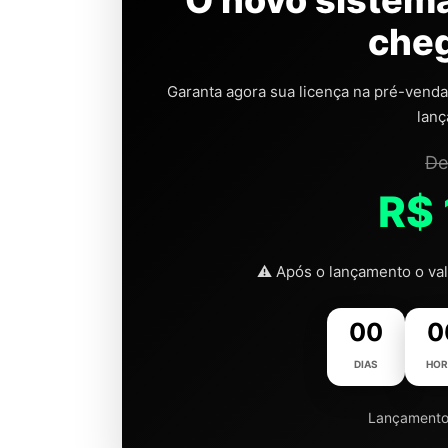
O novo sistem
che
Garanta agora sua licença na pré-vend
lanç
De
R$
⚠️ Após o lançamento o val
00
0
DIAS
HOR
Lançamento 