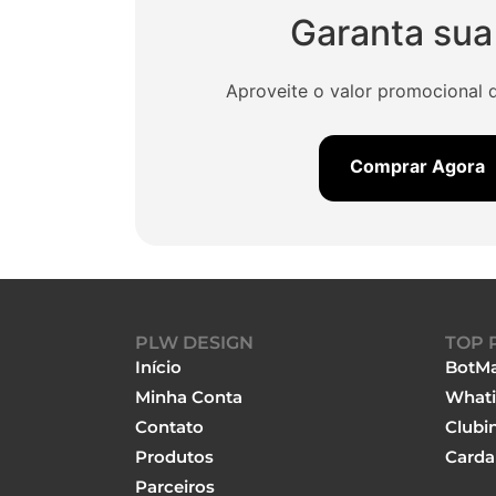
Garanta sua
Aproveite o valor promocional d
Comprar Agora
PLW DESIGN
TOP 
Início
BotMa
Minha Conta
Whati
Contato
Clubi
Produtos
Carda
Parceiros