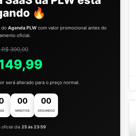
a SaaS da PLW está
gando 🔥
a do
Agenda PLW
com valor promocional antes do
amento oficial.
 R$ 300,00
 149,99
or será alterado para o preço normal.
0
00
00
AS
MINUTOS
SEGUNDOS
oficial dia
25 às 23:59