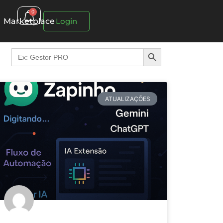
0
Marketplace
Login
Search Button
Search
for:
ATUALIZAÇÕES