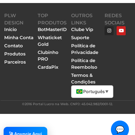
PLW
TOP
OUTROS
REDES
DESIGN
PRODUTOS
LINKS
SOCIAIS
Início
BotMasterID
Clube Vip
Minha Conta
Whaticket
Suporte
Gold
Contato
Política de
Clubinho
Privacidade
Produtos
PRO
Política de
Parceiros
CardaPix
Reembolso
Termos &
Condições
Português
▼
©2016 Portal Lucro na Web. CNPJ: 45.042.982/0001-12.
💬
🚀 Anuncie Aqui